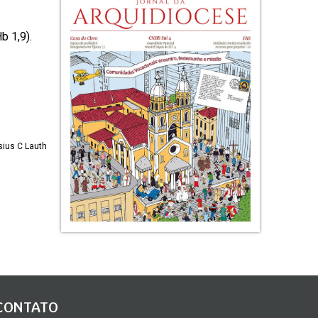
b 1,9).
isius C Lauth
CONTATO