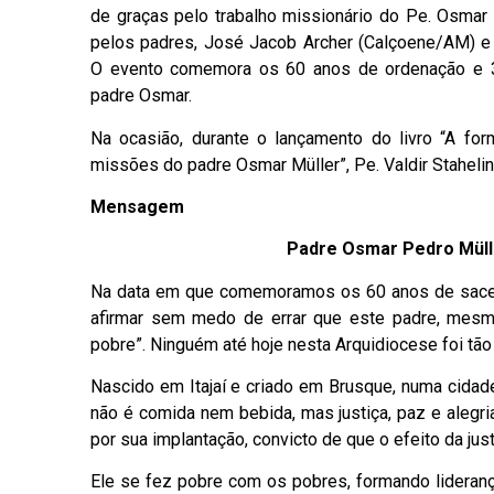
de graças pelo trabalho missionário do Pe. Osmar 
pelos padres, José Jacob Archer (Calçoene/AM) e V
O evento comemora os 60 anos de ordenação e 3
padre Osmar.
Na ocasião, durante o lançamento do livro “A fo
missões do padre Osmar Müller”, Pe. Valdir Staheli
Mensagem
Padre Osmar Pedro Müll
Na data em que comemoramos os 60 anos de sacer
afirmar sem medo de errar que este padre, mesmo
pobre”. Ninguém até hoje nesta Arquidiocese foi tão
Nascido em Itajaí e criado em Brusque, numa cidad
não é comida nem bebida, mas justiça, paz e alegri
por sua implantação, convicto de que o efeito da just
Ele se fez pobre com os pobres, formando lideranç