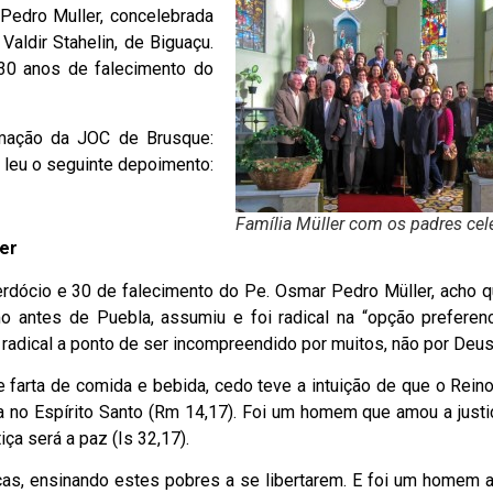
Pedro Muller, concelebrada
aldir Stahelin, de Biguaçu.
0 anos de falecimento do
rmação da JOC de Brusque:
n leu o seguinte depoimento:
Família Müller com os padres cel
er
dócio e 30 de falecimento do Pe. Osmar Pedro Müller, acho 
 antes de Puebla, assumiu e foi radical na “opção preferenc
 radical a ponto de ser incompreendido por muitos, não por Deu
e farta de comida e bebida, cedo teve a intuição de que o Rein
a no Espírito Santo (Rm 14,17). Foi um homem que amou a justi
iça será a paz (Is 32,17).
as, ensinando estes pobres a se libertarem. E foi um homem a