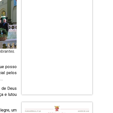
ebrantes.
que posso
ial pelos
s…
o de Deus
ça e lutou
legre, um