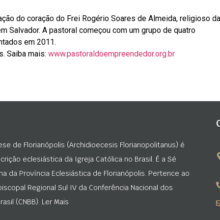
ção do coração do Frei Rogério Soares de Almeida, religioso 
em Salvador. A pastoral começou com um grupo de quatro
ntados em 2011.
s. Saiba mais:
www.pastoraldoempreendedor.org.br
ese de Florianópolis (Archidioecesis Florianopolitanus) é
rição eclesiástica da Igreja Católica no Brasil. É a Sé
na da Província Eclesiástica de Florianópolis. Pertence ao
iscopal Regional Sul IV da Conferência Nacional dos
asil (CNBB). Ler Mais