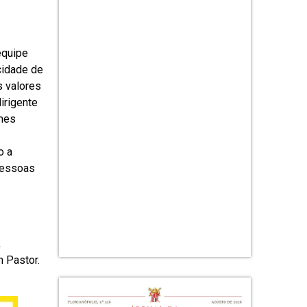
equipe
cidade de
s valores
irigente
ames
o a
pessoas
,
 Pastor.