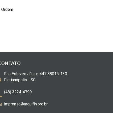
da Ordem
CONTATO
Rua Esteves Júnior, 447 88015-130
Florianópolis - SC
(48) 3224-4799
imprensa@arquifln.org.br