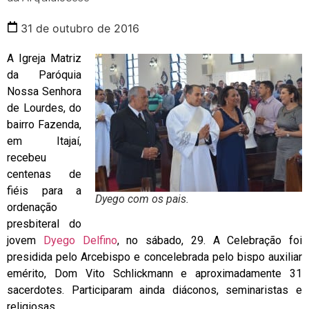
31 de outubro de 2016
A Igreja Matriz
da Paróquia
Nossa Senhora
de Lourdes, do
bairro Fazenda,
em Itajaí,
recebeu
centenas de
fiéis para a
Dyego com os pais.
ordenação
presbiteral do
jovem
Dyego Delfino
, no sábado, 29. A Celebração foi
presidida pelo Arcebispo e concelebrada pelo bispo auxiliar
emérito, Dom Vito Schlickmann e aproximadamente 31
sacerdotes. Participaram ainda diáconos, seminaristas e
religiosas.