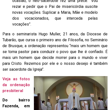
ocasião, o neo-sacerdote fez uma prece: “Vou
rezar e pedir que o Pai de misericórdia suscite
novas vocações. Suplicar a Maria, Mãe e modelo
dos vocacionados, que interceda pelas
vocações”.
Para o seminarista Hugo Muller, 21 anos, da Diocese de
Tubarão, que cursa o primeiro ano de Filosofia, no Seminário
de Brusque, a ordenação representou “mais um homem que
se torna pastor para conduzir o povo que lhe é confiado. É
mais um homem que decide morrer para o mundo e viver
para Cristo. Rezemos por ele e o nosso desejo é também
ser sacerdote da Igreja”.
Veja as fotos
da ordenação
presbiteral
Do bairro
Fazenda, em