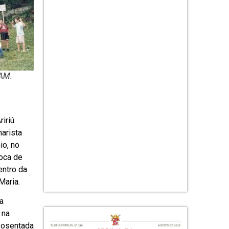
IAM.
iriú
arista
io, no
loca de
entro da
Maria.
a
 na
posentada