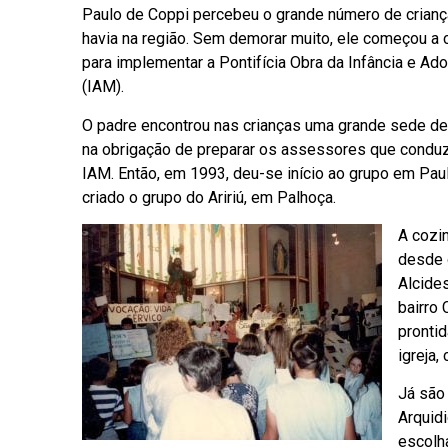
Paulo de Coppi percebeu o grande número de crian
havia na região. Sem demorar muito, ele começou a
para implementar a Pontifícia Obra da Infância e Ad
(IAM).
O padre encontrou nas crianças uma grande sede de
na obrigação de preparar os assessores que conduz
IAM. Então, em 1993, deu-se início ao grupo em Pau
criado o grupo do Aririú, em Palhoça.
A cozin
desde 
Alcide
bairro 
pronti
igreja,
Já são
Arquid
escolh