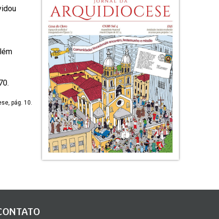
vidou
Além
70.
se, pág. 10.
CONTATO