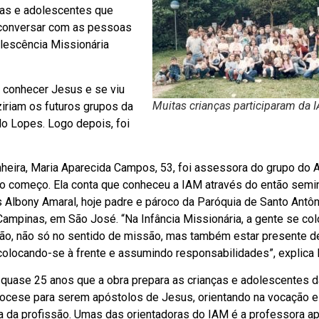
ças e adolescentes que
 conversar com as pessoas
olescência Missionária
 conhecer Jesus e se viu
Muitas crianças participaram da 
iriam os futuros grupos da
lo Lopes. Logo depois, foi
heira, Maria Aparecida Campos, 53, foi assessora do grupo do Ar
o começo. Ela conta que conheceu a IAM através do então semin
s Albony Amaral, hoje padre e pároco da Paróquia de Santo Antôn
Campinas, em São José. “Na Infância Missionária, a gente se co
dão, não só no sentido de missão, mas também estar presente d
 colocando-se à frente e assumindo responsabilidades”, explica 
 quase 25 anos que a obra prepara as crianças e adolescentes d
iocese para serem apóstolos de Jesus, orientando na vocação e
a da profissão. Umas das orientadoras do IAM é a professora a