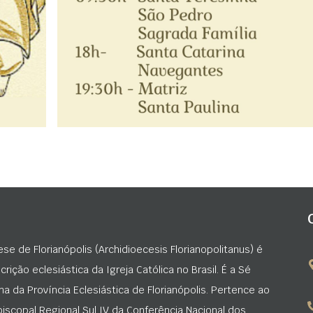
ese de Florianópolis (Archidioecesis Florianopolitanus) é
rição eclesiástica da Igreja Católica no Brasil. É a Sé
na da Província Eclesiástica de Florianópolis. Pertence ao
iscopal Regional Sul IV da Conferência Nacional dos