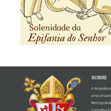
SOBRE
A Arquidioc
uma circunsc
Metropolita
Conselho Ep