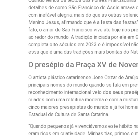
Quando lemos os textos das Fontes Franciscanas
detalhes de como São Francisco de Assis amava o 
com inefável alegria, mais do que as outras soleni
Menino Jesus, afirmando que é a festa das festas”
fato, o amor de São Francisco vive até hoje nos 
ao redor do mundo. A tradição iniciada por ele em Gr
completa oito séculos em 2023 e é impossível não 
essa que é uma das tradições mais bonitas do Nata
O presépio da Praça XV de Nov
O artista plástico catarinense Jone Cezar de Araúj
principais nomes do mundo quando se fala em pre
reconhecimento internacional veio dos seus presépi
criados com uma releitura moderna e com a mistura
cinco maiores presepistas do mundo e já foi hom
Estadual de Cultura de Santa Catarina.
“Quando pequenos já vivenciávamos este hábito n
eram ricos em criatividade. Minhas tias, primos e 