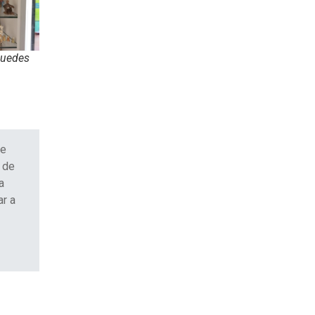
Guedes
de
 de
a
r a