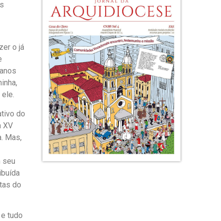
os
zer o já
e
 anos
inha,
 ele.
ativo do
a XV
a. Mas,
m seu
ibuída
tas do
 e tudo