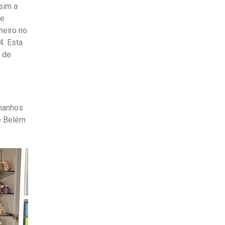
ssim a
de
meiro no
4. Esta
 de
amanhos
 e Belém