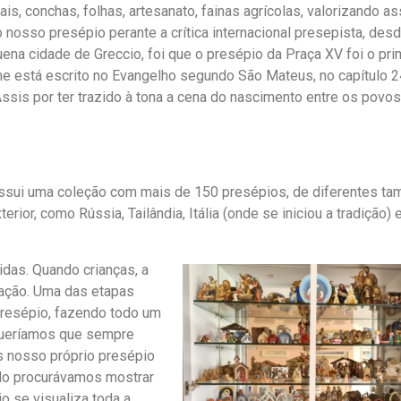
ais, conchas, folhas, artesanato, fainas agrícolas, valorizando a
 o nosso presépio perante a crítica internacional presepista, des
na cidade de Greccio, foi que o presépio da Praça XV foi o pri
e está escrito no Evangelho segundo São Mateus, no capítulo 2
is por ter trazido à tona a cena do nascimento entre os povos
possui uma coleção com mais de 150 presépios, de diferentes t
erior, como Rússia, Tailândia, Itália (onde se iniciou a tradição)
das. Quando crianças, a
ração. Uma das etapas
presépio, fazendo todo um
. Queríamos que sempre
 nosso próprio presépio
ndo procurávamos mostrar
o se visualiza toda a