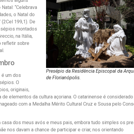
 temos alguns
Natal: “Celebrava
dades, o Natal do
 (2Cel 199,1). De
presépios montados
eccio, na Itália,
refletir sobre
l.
embro
Presépio da Residência Episcopal da Arqu
o é um dos
de Florianópolis.
sépios. O
os, originais,
 de elementos da cultura açoriana. O catarinense é considerad
enageado com a Medalha Mérito Cultural Cruz e Sousa pelo Cons
a casa dos meus avós e meus pais, embora tudo simples os pr
mãe nos davam a chance de participar e criar, nos orientando