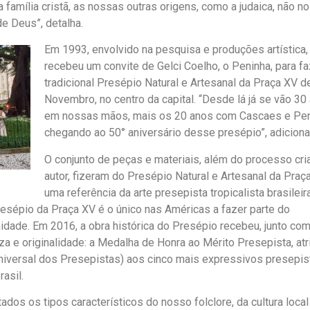
amília cristã, as nossas outras origens, como a judaica, não n
e Deus”, detalha.
Em 1993, envolvido na pesquisa e produções artística,
recebeu um convite de Gelci Coelho, o Peninha, para fa
tradicional Presépio Natural e Artesanal da Praça XV d
Novembro, no centro da capital. “Desde lá já se vão 30
em nossas mãos, mais os 20 anos com Cascaes e Pen
chegando ao 50° aniversário desse presépio”, adiciona
O conjunto de peças e materiais, além do processo cri
autor, fizeram do Presépio Natural e Artesanal da Praç
uma referência da arte presepista tropicalista brasileir
resépio da Praça XV é o único nas Américas a fazer parte do
ade. Em 2016, a obra histórica do Presépio recebeu, junto co
a e originalidade: a Medalha de Honra ao Mérito Presepista, atr
versal dos Presepistas) aos cinco mais expressivos presepis
asil.
dos os tipos característicos do nosso folclore, da cultura local