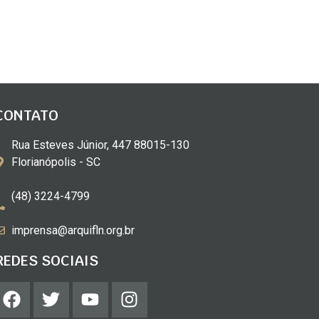
CONTATO
Rua Esteves Júnior, 447 88015-130
Florianópolis - SC
(48) 3224-4799
imprensa@arquifln.org.br
REDES SOCIAIS