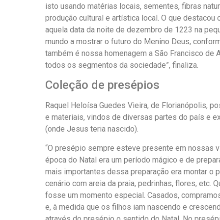
isto usando matérias locais, sementes, fibras natur
produção cultural e artística local. O que destacou
aquela data da noite de dezembro de 1223 na peque
mundo a mostrar o futuro do Menino Deus, conform
também é nossa homenagem a São Francisco de Ass
todos os segmentos da sociedade”, finaliza.
Coleção de presépios
Raquel Heloísa Guedes Vieira, de Florianópolis, 
e materiais, vindos de diversas partes do país e ext
(onde Jesus teria nascido).
“O presépio sempre esteve presente em nossas vi
época do Natal era um período mágico e de prepa
mais importantes dessa preparação era montar o 
cenário com areia da praia, pedrinhas, flores, etc
fosse um momento especial. Casados, compramos
e, à medida que os filhos iam nascendo e cresce
através do presépio o sentido do Natal. No presépi