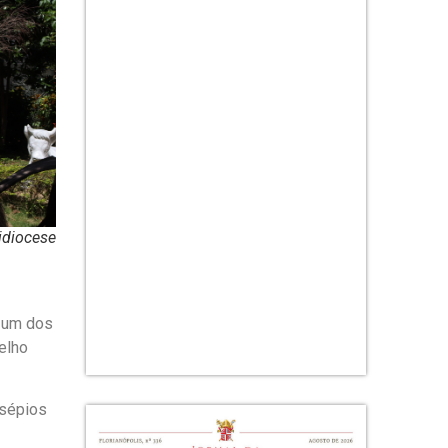
idiocese
o um dos
elho
esépios