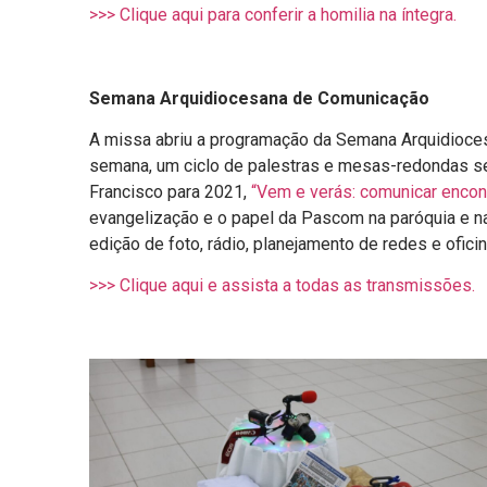
>>> Clique aqui para conferir a homilia na íntegra.
Semana Arquidiocesana de Comunicação
A missa abriu a programação da Semana Arquidioces
semana, um ciclo de palestras e mesas-redondas se
Francisco para 2021,
“Vem e verás: comunicar enco
evangelização e o papel da Pascom na paróquia e n
edição de foto, rádio, planejamento de redes e oficin
>>> Clique aqui e assista a todas as transmissões.