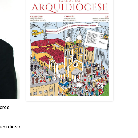
iores
icordioso