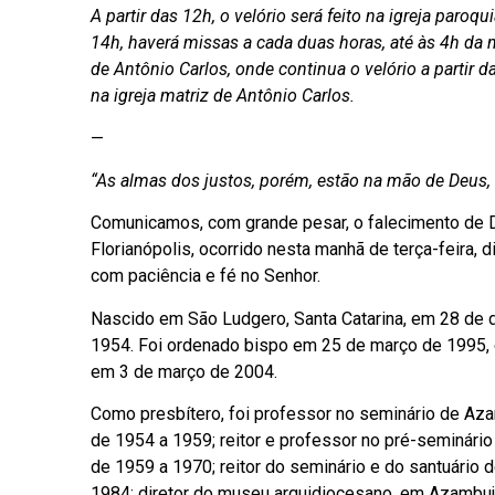
A partir das 12h, o velório será feito na igreja paroq
14h, haverá missas a cada duas horas, até às 4h da 
de Antônio Carlos, onde continua o velório a partir 
na igreja matriz de Antônio Carlos.
—
“As almas dos justos, porém, estão na mão de Deus, 
Comunicamos, com grande pesar, o falecimento de D
Florianópolis, ocorrido nesta manhã de terça-feira,
com paciência e fé no Senhor.
Nascido em São Ludgero, Santa Catarina, em 28 de
1954. Foi ordenado bispo em 25 de março de 1995, e
em 3 de março de 2004.
Como presbítero, foi professor no seminário de Aza
de 1954 a 1959; reitor e professor no pré-seminário
de 1959 a 1970; reitor do seminário e do santuário 
1984; diretor do museu arquidiocesano, em Azambuj