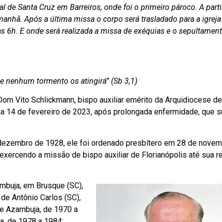
uial de Santa Cruz em Barreiros, onde foi o primeiro pároco. A parti
manhã. Após a última missa o corpo será trasladado para a igreja
das 6h. E onde será realizada a missa de exéquias e o sepultament
e nenhum tormento os atingirá” (Sb 3,1)
om Vito Schlickmann, bispo auxiliar emérito da Arquidiocese de
 dia 14 de fevereiro de 2023, após prolongada enfermidade, que 
 dezembro de 1928, ele foi ordenado presbítero em 28 de nove
xercendo a missão de bispo auxiliar de Florianópolis até sua re
mbuja, em Brusque (SC),
 de Antônio Carlos (SC),
de Azambuja, de 1970 a
a, de 1978 a 1984;