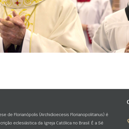
ese de Florianópolis (Archidioecesis Florianopolitanus) é
rição eclesiástica da Igreja Católica no Brasil. É a Sé