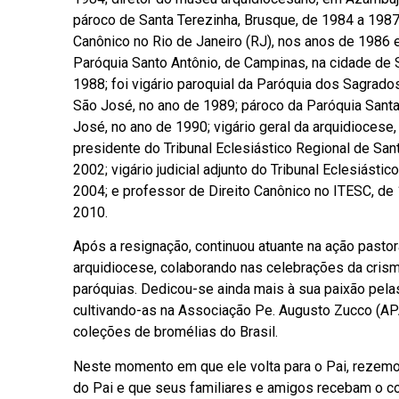
pároco de Santa Terezinha, Brusque, de 1984 a 1987;
Canônico no Rio de Janeiro (RJ), nos anos de 1986 e
Paróquia Santo Antônio, de Campinas, na cidade de 
1988; foi vigário paroquial da Paróquia dos Sagrado
São José, no ano de 1989; pároco da Paróquia Santa
José, no ano de 1990; vigário geral da arquidiocese
presidente do Tribunal Eclesiástico Regional de Sant
2002; vigário judicial adjunto do Tribunal Eclesiásti
2004; e professor de Direito Canônico no ITESC, de
2010.
Após a resignação, continuou atuante na ação pastor
arquidiocese, colaborando nas celebrações da crism
paróquias. Dedicou-se ainda mais à sua paixão pela
cultivando-as na Associação Pe. Augusto Zucco (APA
coleções de bromélias do Brasil.
Neste momento em que ele volta para o Pai, rezemo
do Pai e que seus familiares e amigos recebam o c