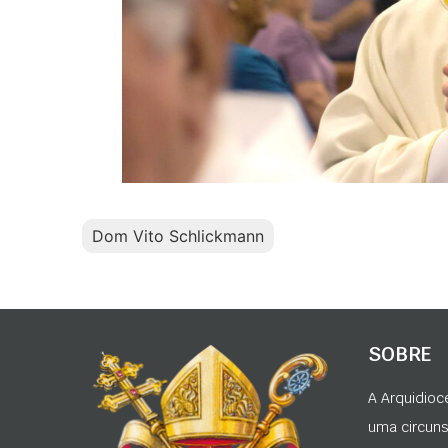
Dom Vito Schlickmann
SOBRE
A Arquidioc
uma circunsc