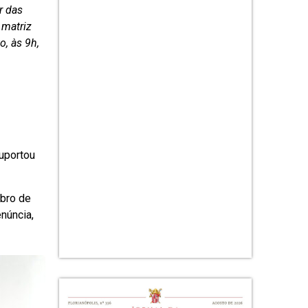
r das
 matriz
o, às 9h,
suportou
mbro de
núncia,