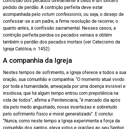
confissão dos pecados diretamente a Deus e um sincero
pedido de perdão. A contrição perfeita deve estar
acompanhada pelo
votum confessionis
, ou seja, o desejo de
confessar-se a um padre, a firme resolução de recorrer, o
quanto antes, à confissão sacramental. Nesses casos, a
contrição perfeita perdoa os pecados veniais e obtém
também o perdão dos pecados mortais (ver Catecismo da
Igreja Católica, n. 1452).
A companhia da Igreja
Nestes tempos de sofrimento, a Igreja oferece a todos a sua
oração, sua comunhão e companhia. “O momento atual vivido
por toda a humanidade, ameaçada por uma doença invisível e
insidiosa, que há algum tempo entrou com prepotência na
vida de todos”, afirma a Penitenciaria, “é marcado dia após
dia pelo medo angustiado, novas incertezas e sobretudo
pelo sofrimento físico e moral generalizado”. E conclui:
“Nunca, como neste tempo a Igreja experimenta a força da
comunhão dos santos, eleva votos e orações ao seu Senhor