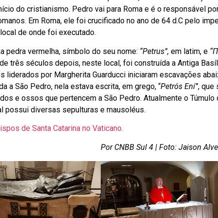
ício do cristianismo. Pedro vai para Roma e é o responsável po
omanos. Em Roma, ele foi crucificado no ano de 64 d.C pelo imp
local de onde foi executado.
uma pedra vermelha, símbolo do seu nome:
“Petrus”,
em latim, e
“Π
e três séculos depois, neste local, foi construída a Antiga Basí
s liderados por Margherita Guarducci iniciaram escavações abai
da a São Pedro, nela estava escrita, em grego, “
Petrós Ení”
, que 
cidos e ossos que pertencem a São Pedro. Atualmente o Túmulo
al possui diversas sepulturas e mausoléus.
ispos de Santa Catarina no Vaticano.
Por CNBB Sul 4 | Foto: Jaison Alve