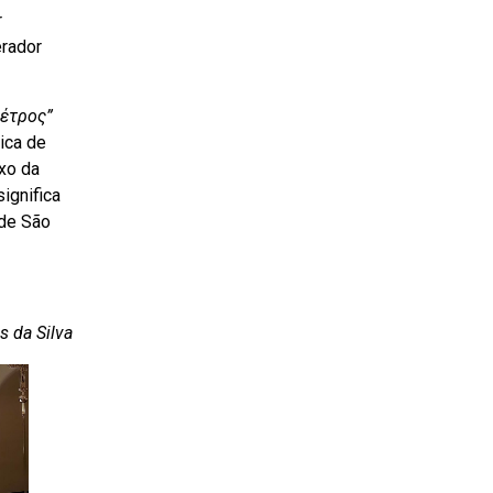
r
erador
έτρος”
lica de
xo da
significa
 de São
s da Silva