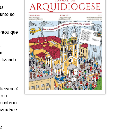
 as
junto ao
ontou que
o
em
alizando
licismo é
ém o
 interior
umanidade
os