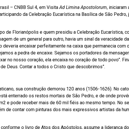
asil – CNBB Sul 4, em Visita
Ad Limina Apostolorum
, iniciaram
articipando da Celebração Eucarística na Basílica de São Pedro, 
po de Florianópolis e quem presidiu a Celebração Eucarística, c
agem de um general para outro, havia um sinal da veracidade da
deveria encaixar perfeitamente na caixa que permanecia com 
“sejamos a pedra de encaixe. Sejamos os portadores da mensag
xar no nosso coração, ela encaixa no coração de todo povo”. Fin
 de Deus. Contar a todos o Cristo que descobrimos”.
Vaticano, sua construção demorou 120 anos (1506-1626). No cato
 está enterrado os restos mortais de São Pedro, e de onde prov
 m2 e pode receber mais de 60 mil fiéis ao mesmo tempo. No seu
Além de contar com pinturas dos mais expressivos artistas da h
 conforme o livro de Atos dos Apóstolos, assume a liderança d