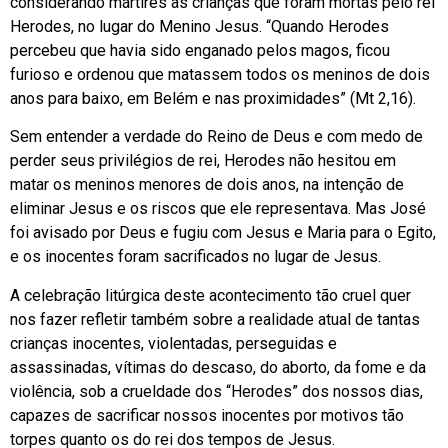
considerando mártires as crianças que foram mortas pelo rei
Herodes, no lugar do Menino Jesus. “Quando Herodes
percebeu que havia sido enganado pelos magos, ficou
furioso e ordenou que matassem todos os meninos de dois
anos para baixo, em Belém e nas proximidades” (Mt 2,16).
Sem entender a verdade do Reino de Deus e com medo de
perder seus privilégios de rei, Herodes não hesitou em
matar os meninos menores de dois anos, na intenção de
eliminar Jesus e os riscos que ele representava. Mas José
foi avisado por Deus e fugiu com Jesus e Maria para o Egito,
e os inocentes foram sacrificados no lugar de Jesus.
A celebração litúrgica deste acontecimento tão cruel quer
nos fazer refletir também sobre a realidade atual de tantas
crianças inocentes, violentadas, perseguidas e
assassinadas, vítimas do descaso, do aborto, da fome e da
violência, sob a crueldade dos “Herodes” dos nossos dias,
capazes de sacrificar nossos inocentes por motivos tão
torpes quanto os do rei dos tempos de Jesus.