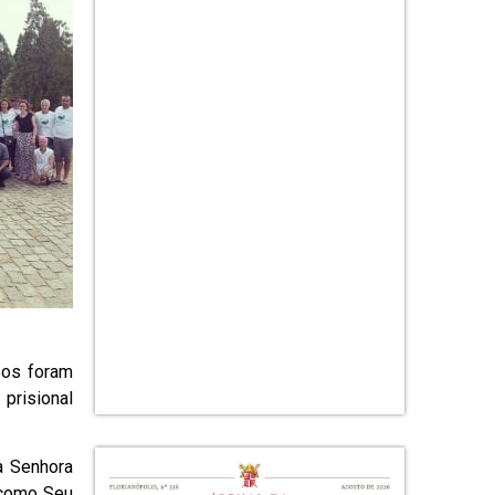
sos foram
prisional
a Senhora
 como Seu