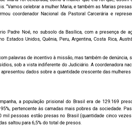
eis. “Vamos celebrar a mulher Maria, e também as Marias presas
irmou coordenador Nacional da Pastoral Carcerária e represe
ório Padre Noé, no subsolo da Basílica, com a presença de a
o Estados Unidos, Quênia, Peru, Argentina, Costa Rica, Austrál
ra, com palavras de incentivo à missão, mas também de denúncia, 
ídios, sob a vista indiferente do Judiciário. A coordenadora nac
er, apresentou dados sobre a quantidade crescente das mulheres
panha, a população prisional do Brasil era de 129.169 pres
, 95%, pertencente às camadas mais pobres da sociedade. Pa
50 mil pessoas estão presas no Brasil (quantidade cinco vezes
as saltou para 6,5% do total de presos.