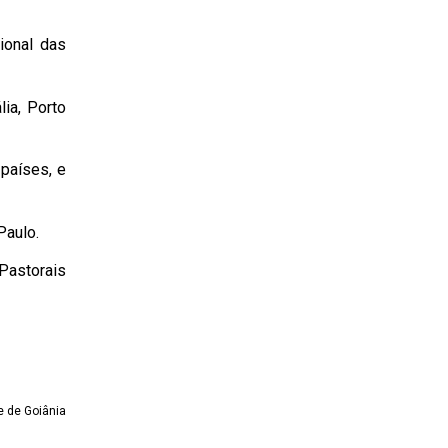
ional das
ia, Porto
 países, e
Paulo.
 Pastorais
e de Goiânia