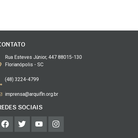
CONTATO
Rua Esteves Júnior, 447 88015-130
Florianópolis - SC
(48) 3224-4799
imprensa@arquifln.org.br
REDES SOCIAIS