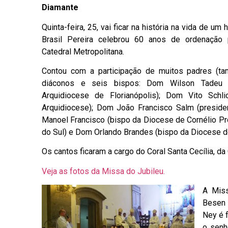
Diamante
Quinta-feira, 25, vai ficar na história na vida de u
Brasil Pereira celebrou 60 anos de ordenação 
Catedral Metropolitana.
Contou com a participação de muitos padres (ta
diáconos e seis bispos: Dom Wilson Tadeu J
Arquidiocese de Florianópolis); Dom Vito Schl
Arquidiocese); Dom João Francisco Salm (presid
Manoel Francisco (bispo da Diocese de Cornélio Pr
do Sul) e Dom Orlando Brandes (bispo da Diocese de
Os cantos ficaram a cargo do Coral Santa Cecília, da
Veja as fotos da Missa do Jubileu.
A Miss
Besen f
Ney é f
o senh