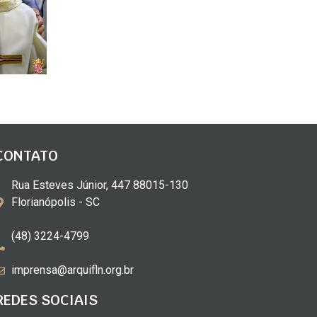
CONTATO
Rua Esteves Júnior, 447 88015-130
Florianópolis - SC
(48) 3224-4799
imprensa@arquifln.org.br
REDES SOCIAIS