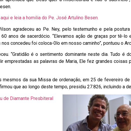
esen.
 aqui e leia a homilia do Pe. José Artulino Besen.
lson agradeceu ao Pe. Ney, pelo testemunho e pela postura
 60 anos de sacerdócio. “Elevamos ação de graças por tê-lo
s nos concedeu foi coloca-0lo em nosso caminho”, pontuou o Ar
eceu. “Gratidão é o sentimento dominante neste dia. Tudo é do
ir emprestadas as palavras de Maria, Ele fez grandes coisas p
 os mesmos da sua Missa de ordenação, em 25 de fevereiro de
irmou que ao longo deste tempo, presidiu 27.826, incluindo a de
eu de Diamante Presbiteral