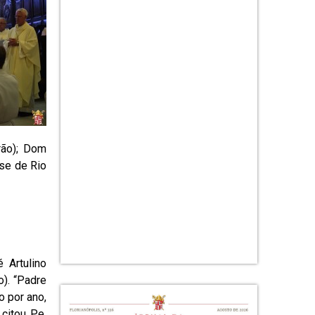
rão); Dom
se de Rio
 Artulino
o). “Padre
o por ano,
 citou Pe.