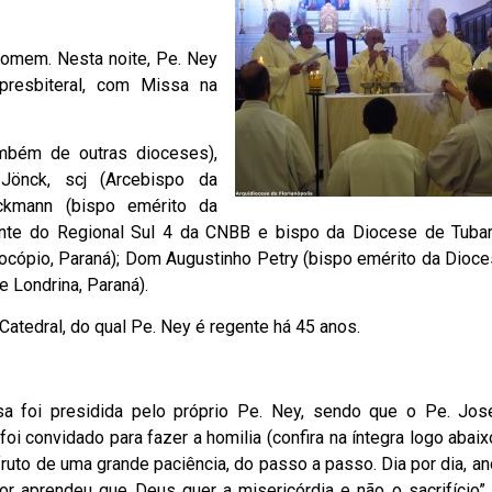
m homem. Nesta noite, Pe. Ney
presbiteral, com Missa na
mbém de outras dioceses),
önck, scj (Arcebispo da
ickmann (bispo emérito da
ente do Regional Sul 4 da CNBB e bispo da Diocese de Tuba
ocópio, Paraná); Dom Augustinho Petry (bispo emérito da Dioce
 Londrina, Paraná).
 Catedral, do qual Pe. Ney é regente há 45 anos.
a foi presidida pelo próprio Pe. Ney, sendo que o Pe. José
oi convidado para fazer a homilia (confira na íntegra logo abaix
ruto de uma grande paciência, do passo a passo. Dia por dia, an
or aprendeu que Deus quer a misericórdia e não o sacrifício”,