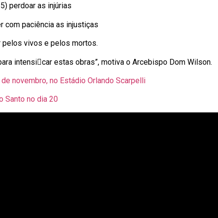
5) perdoar as injúrias
er com paciência as injustiças
r pelos vivos e pelos mortos.
para intensicar estas obras”, motiva o Arcebispo Dom Wilson.
 de novembro, no Estádio Orlando Scarpelli
o Santo no dia 20