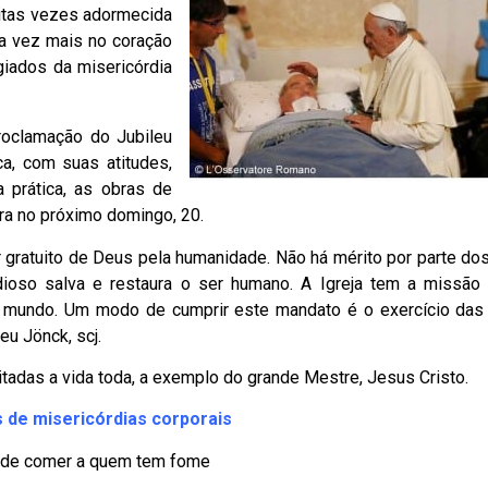
itas vezes adormecida
da vez mais no coração
giados da misericórdia
roclamação do Jubileu
ca, com suas atitudes,
a prática, as obras de
rra no próximo domingo, 20.
r gratuito de Deus pela humanidade. Não há mérito por parte d
oso salva e restaura o ser humano. A Igreja tem a missão 
no mundo. Um modo de cumprir este mandato é o exercício das
u Jönck, scj.
adas a vida toda, a exemplo do grande Mestre, Jesus Cristo.
 de misericórdias corporais
r de comer a quem tem fome