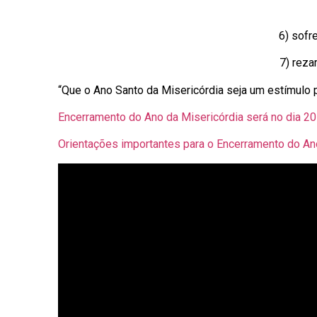
6) sofr
7) reza
“Que o Ano Santo da Misericórdia seja um estímulo 
Encerramento do Ano da Misericórdia será no dia 20
Orientações importantes para o Encerramento do An