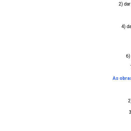
2) da
4) d
6)
As obras
2
3