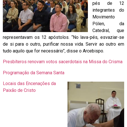
pés de 12
integrantes do
Movimento
Pólen, da
Catedral, que
representavam os 12 apóstolos. “No lava-pés, esvaziar-se
de si para o outro, purificar nossa vida. Servir ao outro em
tudo aquilo que for necessário”, disse o Arcebispo.
Presbíteros renovam votos sacerdotais na Missa do Crisma
Programação da Semana Santa
Locais das Encenações da
Paixão de Cristo