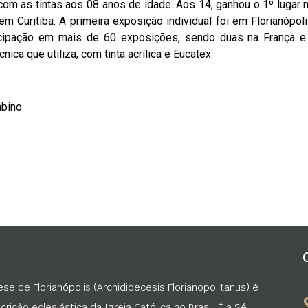
 com as tintas aos 08 anos de idade. Aos 14, ganhou o 1º lugar
 Curitiba. A primeira exposição individual foi em Florianópol
rticipação em mais de 60 exposições, sendo duas na França 
ica que utiliza, com tinta acrílica e Eucatex.
abino
ese de Florianópolis (Archidioecesis Florianopolitanus) é
rição eclesiástica da Igreja Católica no Brasil. É a Sé