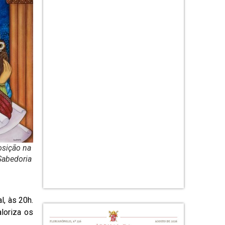
osição na
Sabedoria
l, às 20h.
loriza os