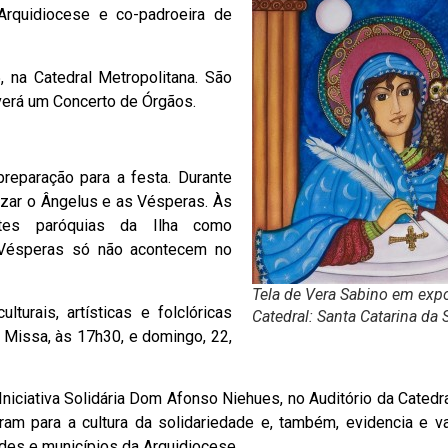
 Arquidiocese e co-padroeira de
, na Catedral Metropolitana. São
averá um Concerto de Órgãos.
eparação para a festa. Durante
ezar o Ângelus e as Vésperas. Às
ntes paróquias da Ilha como
 Vésperas só não acontecem no
Tela de Vera Sabino em exp
turais, artísticas e folclóricas
Catedral: Santa Catarina da 
Missa, às 17h30, e domingo, 22,
 Iniciativa Solidária Dom Afonso Niehues, no Auditório da Catedra
íram para a cultura da solidariedade e, também, evidencia e va
des e municípios da Arquidiocese.