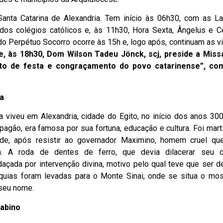
 Santa Catarina de Alexandria. Tem início às 06h30, com as L
 dos colégios católicos e, às 11h30, Hora Sexta, Ângelus e C
do Perpétuo Socorro ocorre às 15h e, logo após, continuam as v
, às 18h30, Dom Wilson Tadeu Jönck, scj, preside a Miss
o de festa e congraçamento do povo catarinense”, co
a
a viveu em Alexandria, cidade do Egito, no início dos anos 300
pagão, era famosa por sua fortuna, educação e cultura. Foi mart
ude, após resistir ao governador Maximino, homem cruel q
a. A roda de dentes de ferro, que devia dilacerar seu c
açada por intervenção divina, motivo pelo qual teve que ser d
íquias foram levadas para o Monte Sinai, onde se situa o mos
 seu nome.
abino