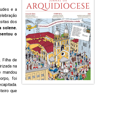
audes e a
elebração
isitas dos
a solene.
mentou o
. Filha de
irizada na
ue mandou
orpo, foi
ecapitada.
teiro que