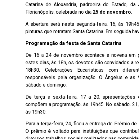
Catarina de Alexandria, padroeira do Estado, da
Florianópolis, celebrada no dia
25 de novembro
.
A abertura será nesta segunda-feira, 16, às 19h45
pinturas que retratam Santa Catarina. Em seguida h
Programação da festa de Santa Catarina
De 16 a 24 de novembro acontece a novena em pr
estes dias, às 18h, os devotos são convidados a r
18h30, Celebrações Eucarísticas com difere
responsáveis pela organização. O Ângelus e as
sábado e domingo.
De terça a sexta-feira, 17 a 20, apresentações cul
compõem a programação, às 19h45. No sábado, 21, 
às 19h30.
Para a terça-feira, 24, ficou a entrega do Prêmio de
O prêmio é voltado para instituições que contribu
diversos trabalhos sociais realizados nas comunida