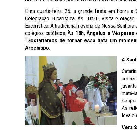
E na quarta-feira, 25, a grande festa em honra a
Celebração Eucarística. Às 10h30, visita e oração
Eucarística. A tradicional novena de Nossa Senhora 
colégios católicos.
Às 18h, Ângelus e Vésperas e
“Gostaríamos de tornar essa data um moment
Arcebispo.
A Sant
Catarin
um rei 
juvent
matá-l
desped
As rel
leva o
Vera S