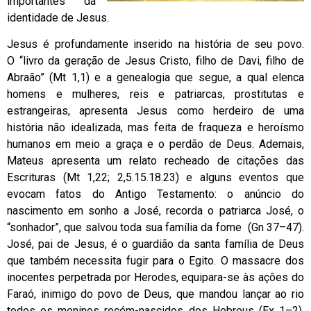
importantes da
identidade de Jesus.
Jesus é profundamente inserido na história de seu povo.
O “livro da geração de Jesus Cristo, filho de Davi, filho de
Abraão” (Mt 1,1) e a genealogia que segue, a qual elenca
homens e mulheres, reis e patriarcas, prostitutas e
estrangeiras, apresenta Jesus como herdeiro de uma
história não idealizada, mas feita de fraqueza e heroísmo
humanos em meio a graça e o perdão de Deus. Ademais,
Mateus apresenta um relato recheado de citações das
Escrituras (Mt 1,22; 2,5.15.18.23) e alguns eventos que
evocam fatos do Antigo Testamento: o anúncio do
nascimento em sonho a José, recorda o patriarca José, o
“sonhador”, que salvou toda sua família da fome (Gn 37–47).
José, pai de Jesus, é o guardião da santa família de Deus
que também necessita fugir para o Egito. O massacre dos
inocentes perpetrada por Herodes, equipara-se às ações do
Faraó, inimigo do povo de Deus, que mandou lançar ao rio
todos os meninos recém-nascidos dos Hebreus (Ex 1–2).