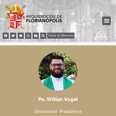
Tutela de Menores
Pe. Willian Vogel
Diocesanos
,
Presbíteros