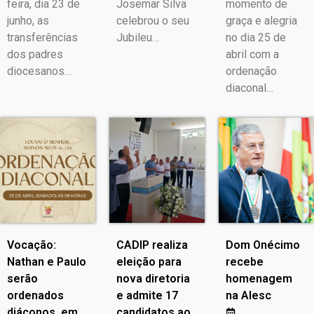
feira, dia 23 de
Josemar Silva
momento de
junho, as
celebrou o seu
graça e alegria
transferências
Jubileu…
no dia 25 de
dos padres
abril com a
diocesanos…
ordenação
diaconal…
Vocação:
CADIP realiza
Dom Onécimo
Nathan e Paulo
eleição para
recebe
serão
nova diretoria
homenagem
ordenados
e admite 17
na Alesc
diáconos, em
candidatos ao