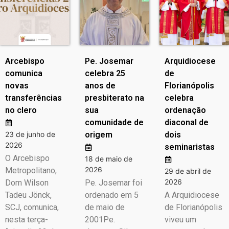
Arcebispo
Pe. Josemar
Arquidiocese
comunica
celebra 25
de
novas
anos de
Florianópolis
transferências
presbiterato na
celebra
no clero
sua
ordenação
comunidade de
diaconal de
23 de junho de
origem
dois
2026
seminaristas
O Arcebispo
18 de maio de
2026
Metropolitano,
29 de abril de
2026
Dom Wilson
Pe. Josemar foi
Tadeu Jönck,
ordenado em 5
A Arquidiocese
SCJ, comunica,
de maio de
de Florianópolis
nesta terça-
2001Pe.
viveu um