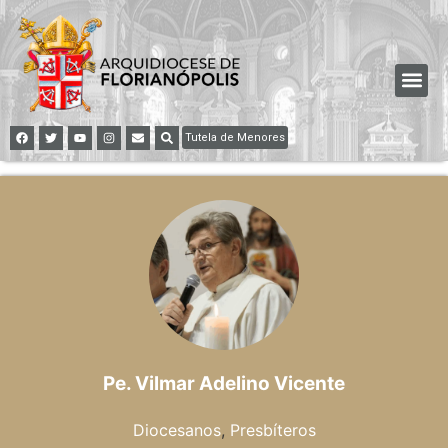
Tutela de Menores
Pe. Vilmar Adelino Vicente
Diocesanos
,
Presbíteros