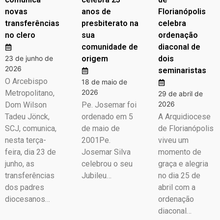
novas
anos de
Florianópolis
transferências
presbiterato na
celebra
no clero
sua
ordenação
comunidade de
diaconal de
23 de junho de
origem
dois
2026
seminaristas
O Arcebispo
18 de maio de
2026
Metropolitano,
29 de abril de
2026
Dom Wilson
Pe. Josemar foi
Tadeu Jönck,
ordenado em 5
A Arquidiocese
SCJ, comunica,
de maio de
de Florianópolis
nesta terça-
2001Pe.
viveu um
feira, dia 23 de
Josemar Silva
momento de
junho, as
celebrou o seu
graça e alegria
transferências
Jubileu…
no dia 25 de
dos padres
abril com a
diocesanos…
ordenação
diaconal…