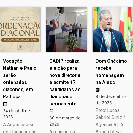
Vocação:
CADIP realiza
Dom Onécimo
Nathan e Paulo
eleição para
recebe
serão
nova diretoria
homenagem
ordenados
e admite 17
na Alesc
diáconos, em
candidatos ao
Palhoça
diaconado
9 de dezembro
de 2025
permanente
Foto: Lucas
24 de abril de
2026
Gabriel Diniz /
30 de março de
2026
A Arquidiocese
Agência AL A
de Florianópolis
A reunião da
Assembleia