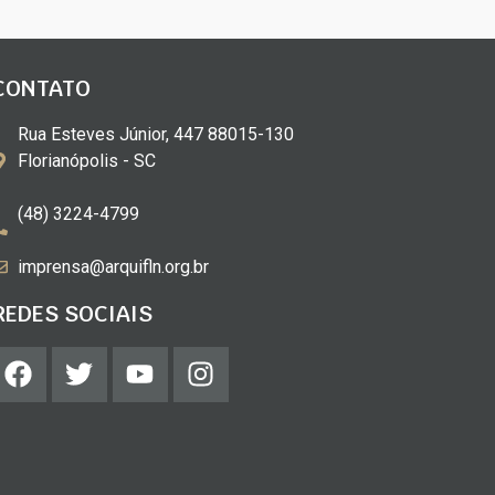
CONTATO
Rua Esteves Júnior, 447 88015-130
Florianópolis - SC
(48) 3224-4799
imprensa@arquifln.org.br
REDES SOCIAIS