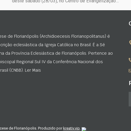
deste sábado (28/03), no Centro de Evangelização…
ese de Florianópolis (Archidioecesis Florianopolitanus) é
rição eclesiástica da Igreja Católica no Brasil. É a Sé
na da Província Eclesiástica de Florianópolis. Pertence ao
iscopal Regional Sul IV da Conferência Nacional dos
asil (CNBB). Ler Mais
cese de Florianópolis. Produzido por
kreativ.vip
.