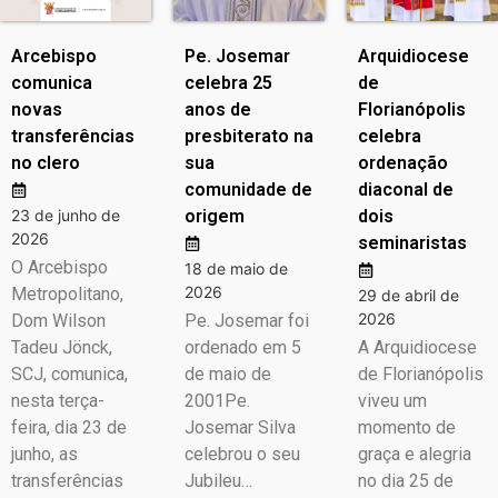
Arcebispo
Pe. Josemar
Arquidiocese
comunica
celebra 25
de
novas
anos de
Florianópolis
transferências
presbiterato na
celebra
no clero
sua
ordenação
comunidade de
diaconal de
23 de junho de
origem
dois
2026
seminaristas
O Arcebispo
18 de maio de
2026
Metropolitano,
29 de abril de
2026
Dom Wilson
Pe. Josemar foi
Tadeu Jönck,
ordenado em 5
A Arquidiocese
SCJ, comunica,
de maio de
de Florianópolis
nesta terça-
2001Pe.
viveu um
feira, dia 23 de
Josemar Silva
momento de
junho, as
celebrou o seu
graça e alegria
transferências
Jubileu…
no dia 25 de