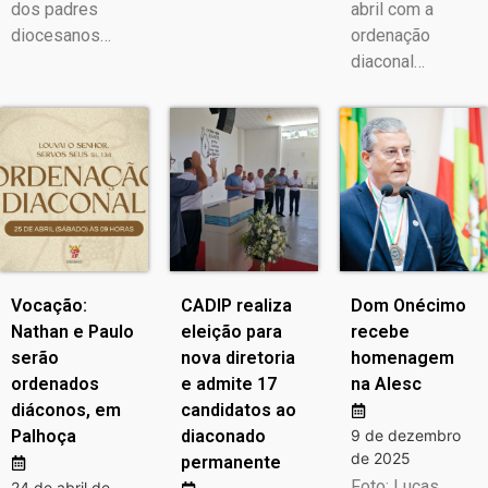
dos padres
abril com a
diocesanos…
ordenação
diaconal…
Vocação:
CADIP realiza
Dom Onécimo
Nathan e Paulo
eleição para
recebe
serão
nova diretoria
homenagem
ordenados
e admite 17
na Alesc
diáconos, em
candidatos ao
Palhoça
diaconado
9 de dezembro
de 2025
permanente
Foto: Lucas
24 de abril de