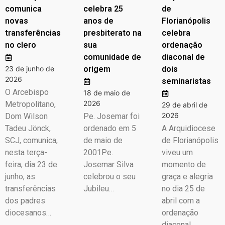
comunica
celebra 25
de
novas
anos de
Florianópolis
transferências
presbiterato na
celebra
no clero
sua
ordenação
comunidade de
diaconal de
23 de junho de
origem
dois
2026
seminaristas
O Arcebispo
18 de maio de
2026
Metropolitano,
29 de abril de
2026
Dom Wilson
Pe. Josemar foi
Tadeu Jönck,
ordenado em 5
A Arquidiocese
SCJ, comunica,
de maio de
de Florianópolis
nesta terça-
2001Pe.
viveu um
feira, dia 23 de
Josemar Silva
momento de
junho, as
celebrou o seu
graça e alegria
transferências
Jubileu…
no dia 25 de
dos padres
abril com a
diocesanos…
ordenação
diaconal…