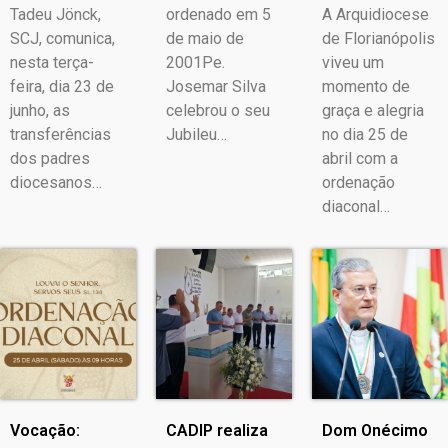
Tadeu Jönck,
ordenado em 5
A Arquidiocese
SCJ, comunica,
de maio de
de Florianópolis
nesta terça-
2001Pe.
viveu um
feira, dia 23 de
Josemar Silva
momento de
junho, as
celebrou o seu
graça e alegria
transferências
Jubileu…
no dia 25 de
dos padres
abril com a
diocesanos…
ordenação
diaconal…
Vocação:
CADIP realiza
Dom Onécimo