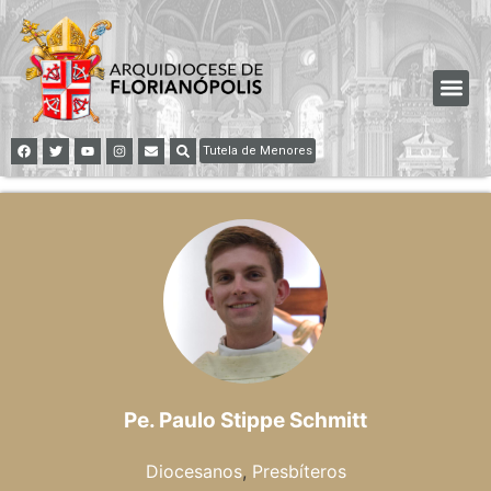
Tutela de Menores
Pe. Paulo Stippe Schmitt
Diocesanos
,
Presbíteros