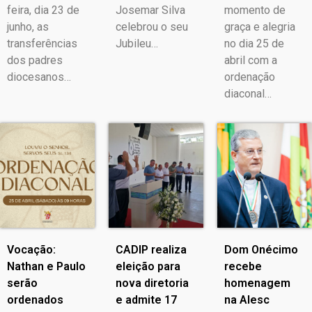
feira, dia 23 de
Josemar Silva
momento de
junho, as
celebrou o seu
graça e alegria
transferências
Jubileu…
no dia 25 de
dos padres
abril com a
diocesanos…
ordenação
diaconal…
Vocação:
CADIP realiza
Dom Onécimo
Nathan e Paulo
eleição para
recebe
serão
nova diretoria
homenagem
ordenados
e admite 17
na Alesc