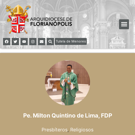
Tutela de Menores
Pe. Milton Quintino de Lima, FDP
Presbíteros
,
Religiosos