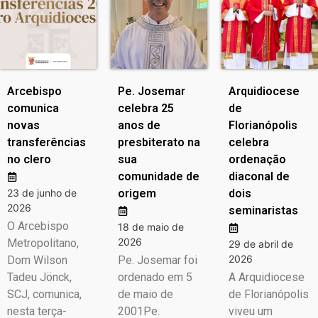
Arcebispo
Pe. Josemar
Arquidiocese
comunica
celebra 25
de
novas
anos de
Florianópolis
transferências
presbiterato na
celebra
no clero
sua
ordenação
comunidade de
diaconal de
23 de junho de
origem
dois
2026
seminaristas
O Arcebispo
18 de maio de
2026
Metropolitano,
29 de abril de
2026
Dom Wilson
Pe. Josemar foi
Tadeu Jönck,
ordenado em 5
A Arquidiocese
SCJ, comunica,
de maio de
de Florianópolis
nesta terça-
2001Pe.
viveu um