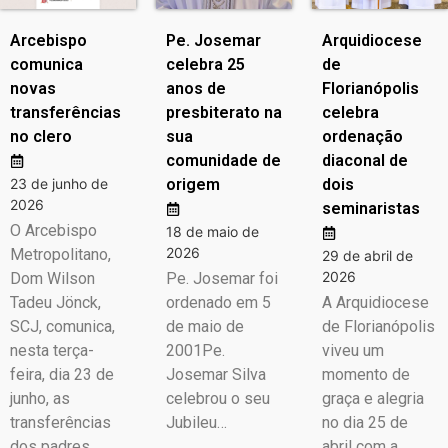
Arcebispo
Pe. Josemar
Arquidiocese
comunica
celebra 25
de
novas
anos de
Florianópolis
transferências
presbiterato na
celebra
no clero
sua
ordenação
comunidade de
diaconal de
23 de junho de
origem
dois
2026
seminaristas
O Arcebispo
18 de maio de
2026
Metropolitano,
29 de abril de
2026
Dom Wilson
Pe. Josemar foi
Tadeu Jönck,
ordenado em 5
A Arquidiocese
SCJ, comunica,
de maio de
de Florianópolis
nesta terça-
2001Pe.
viveu um
feira, dia 23 de
Josemar Silva
momento de
junho, as
celebrou o seu
graça e alegria
transferências
Jubileu…
no dia 25 de
dos padres
abril com a