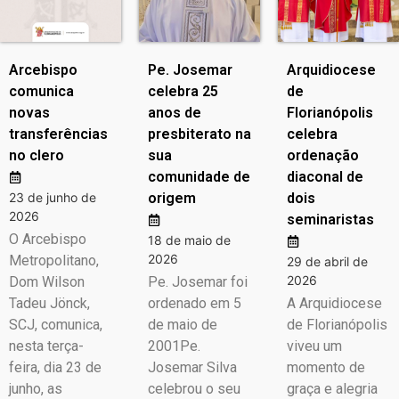
Arcebispo
Pe. Josemar
Arquidiocese
comunica
celebra 25
de
novas
anos de
Florianópolis
transferências
presbiterato na
celebra
no clero
sua
ordenação
comunidade de
diaconal de
23 de junho de
origem
dois
2026
seminaristas
O Arcebispo
18 de maio de
2026
Metropolitano,
29 de abril de
2026
Dom Wilson
Pe. Josemar foi
Tadeu Jönck,
ordenado em 5
A Arquidiocese
SCJ, comunica,
de maio de
de Florianópolis
nesta terça-
2001Pe.
viveu um
feira, dia 23 de
Josemar Silva
momento de
junho, as
celebrou o seu
graça e alegria