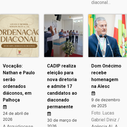
diaconal…
Vocação:
CADIP realiza
Dom Onécimo
Nathan e Paulo
eleição para
recebe
serão
nova diretoria
homenagem
ordenados
e admite 17
na Alesc
diáconos, em
candidatos ao
Palhoça
diaconado
9 de dezembro
de 2025
permanente
Foto: Lucas
24 de abril de
2026
Gabriel Diniz /
30 de março de
2026
A Arquidiocese
Agência AL A