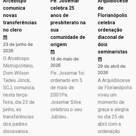
Arcebispo
Pe. Josemar
Arquidiocese
comunica
celebra 25
de
novas
anos de
Florianópolis
transferências
presbiterato na
celebra
no clero
sua
ordenação
comunidade de
diaconal de
23 de junho de
origem
dois
2026
seminaristas
O Arcebispo
18 de maio de
2026
Metropolitano,
29 de abril de
2026
Dom Wilson
Pe. Josemar foi
Tadeu Jönck,
ordenado em 5
A Arquidiocese
SCJ, comunica,
de maio de
de Florianópolis
nesta terça-
2001Pe.
viveu um
feira, dia 23 de
Josemar Silva
momento de
junho, as
celebrou o seu
graça e alegria
transferências
Jubileu…
no dia 25 de
dos padres
abril com a
diocesanos…
ordenação