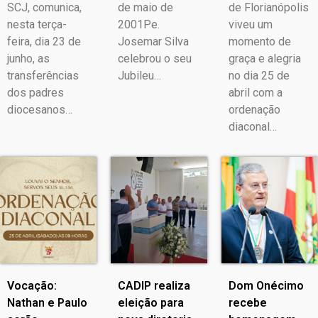
SCJ, comunica,
de maio de
de Florianópolis
nesta terça-
2001Pe.
viveu um
feira, dia 23 de
Josemar Silva
momento de
junho, as
celebrou o seu
graça e alegria
transferências
Jubileu…
no dia 25 de
dos padres
abril com a
diocesanos…
ordenação
diaconal…
Vocação:
CADIP realiza
Dom Onécimo
Nathan e Paulo
eleição para
recebe