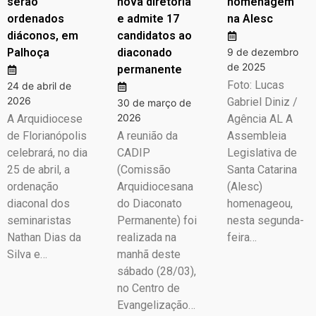
serão
nova diretoria
homenagem
ordenados
e admite 17
na Alesc
diáconos, em
candidatos ao
Palhoça
diaconado
9 de dezembro
de 2025
permanente
Foto: Lucas
24 de abril de
2026
Gabriel Diniz /
30 de março de
2026
A Arquidiocese
Agência AL A
de Florianópolis
A reunião da
Assembleia
celebrará, no dia
CADIP
Legislativa de
25 de abril, a
(Comissão
Santa Catarina
ordenação
Arquidiocesana
(Alesc)
diaconal dos
do Diaconato
homenageou,
seminaristas
Permanente) foi
nesta segunda-
Nathan Dias da
realizada na
feira…
Silva e…
manhã deste
sábado (28/03),
no Centro de
Evangelização…