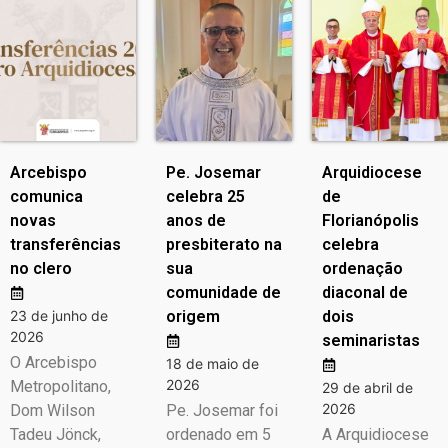
Arcebispo
Pe. Josemar
Arquidiocese
comunica
celebra 25
de
novas
anos de
Florianópolis
transferências
presbiterato na
celebra
no clero
sua
ordenação
comunidade de
diaconal de
23 de junho de
origem
dois
2026
seminaristas
O Arcebispo
18 de maio de
2026
Metropolitano,
29 de abril de
2026
Dom Wilson
Pe. Josemar foi
Tadeu Jönck,
ordenado em 5
A Arquidiocese