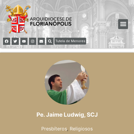
Tutela de Menores
Pe. Jaime Ludwig, SCJ
Presbíteros
,
Religiosos