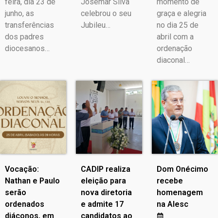
feira, dia 23 de
Josemar Silva
momento de
junho, as
celebrou o seu
graça e alegria
transferências
Jubileu…
no dia 25 de
dos padres
abril com a
diocesanos…
ordenação
diaconal…
Vocação:
CADIP realiza
Dom Onécimo
Nathan e Paulo
eleição para
recebe
serão
nova diretoria
homenagem
ordenados
e admite 17
na Alesc
diáconos, em
candidatos ao