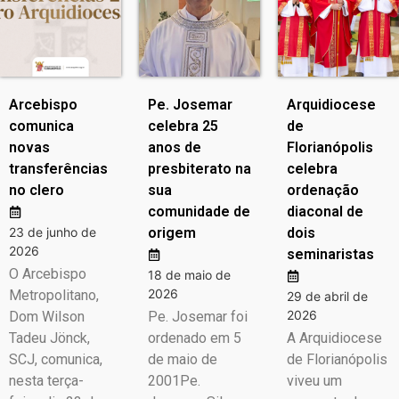
Arcebispo
Pe. Josemar
Arquidiocese
comunica
celebra 25
de
novas
anos de
Florianópolis
transferências
presbiterato na
celebra
no clero
sua
ordenação
comunidade de
diaconal de
23 de junho de
origem
dois
2026
seminaristas
O Arcebispo
18 de maio de
2026
Metropolitano,
29 de abril de
2026
Dom Wilson
Pe. Josemar foi
Tadeu Jönck,
ordenado em 5
A Arquidiocese
SCJ, comunica,
de maio de
de Florianópolis
nesta terça-
2001Pe.
viveu um