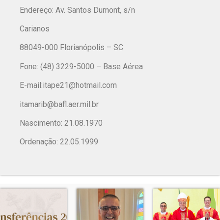
Endereço: Av. Santos Dumont, s/n
Carianos
88049-000 Florianópolis – SC
Fone: (48) 3229-5000 – Base Aérea
E-mail:
itape21@hotmail.com
itamarib@bafl.aer.mil.br
Nascimento: 21.08.1970
Ordenação: 22.05.1999