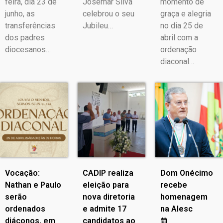
feira, dia 23 de
Josemar Silva
momento de
junho, as
celebrou o seu
graça e alegria
transferências
Jubileu…
no dia 25 de
dos padres
abril com a
diocesanos…
ordenação
diaconal…
Vocação:
CADIP realiza
Dom Onécimo
Nathan e Paulo
eleição para
recebe
serão
nova diretoria
homenagem
ordenados
e admite 17
na Alesc
diáconos, em
candidatos ao