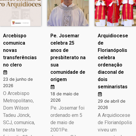
Arcebispo
Pe. Josemar
Arquidiocese
comunica
celebra 25
de
novas
anos de
Florianópolis
transferências
presbiterato na
celebra
no clero
sua
ordenação
comunidade de
diaconal de
23 de junho de
origem
dois
2026
seminaristas
O Arcebispo
18 de maio de
2026
Metropolitano,
29 de abril de
2026
Dom Wilson
Pe. Josemar foi
Tadeu Jönck,
ordenado em 5
A Arquidiocese
SCJ, comunica,
de maio de
de Florianópolis
nesta terça-
2001Pe.
viveu um