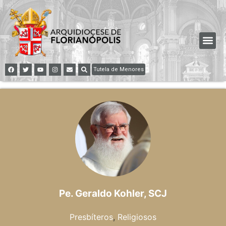
Tutela de Menores
Pe. Geraldo Kohler, SCJ
Presbíteros
,
Religiosos