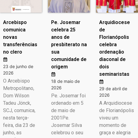
Arcebispo
Pe. Josemar
Arquidiocese
comunica
celebra 25
de
novas
anos de
Florianópolis
transferências
presbiterato na
celebra
no clero
sua
ordenação
comunidade de
diaconal de
23 de junho de
origem
dois
2026
seminaristas
O Arcebispo
18 de maio de
2026
Metropolitano,
29 de abril de
2026
Dom Wilson
Pe. Josemar foi
Tadeu Jönck,
ordenado em 5
A Arquidiocese
SCJ, comunica,
de maio de
de Florianópolis
nesta terça-
2001Pe.
viveu um
feira, dia 23 de
Josemar Silva
momento de
junho, as
celebrou o seu
graça e alegria