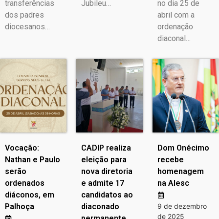
transferências
Jubileu…
no dia 25 de
dos padres
abril com a
diocesanos…
ordenação
diaconal…
Vocação:
CADIP realiza
Dom Onécimo
Nathan e Paulo
eleição para
recebe
serão
nova diretoria
homenagem
ordenados
e admite 17
na Alesc
diáconos, em
candidatos ao
Palhoça
diaconado
9 de dezembro
de 2025
permanente