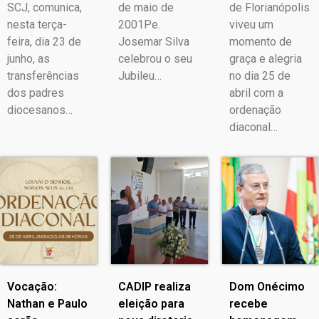
SCJ, comunica,
de maio de
de Florianópolis
nesta terça-
2001Pe.
viveu um
feira, dia 23 de
Josemar Silva
momento de
junho, as
celebrou o seu
graça e alegria
transferências
Jubileu…
no dia 25 de
dos padres
abril com a
diocesanos…
ordenação
diaconal…
Vocação:
CADIP realiza
Dom Onécimo
Nathan e Paulo
eleição para
recebe