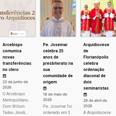
Arcebispo
Pe. Josemar
Arquidiocese
comunica
celebra 25
de
novas
anos de
Florianópolis
transferências
presbiterato na
celebra
no clero
sua
ordenação
comunidade de
diaconal de
23 de junho de
origem
dois
2026
seminaristas
O Arcebispo
18 de maio de
2026
Metropolitano,
29 de abril de
2026
Dom Wilson
Pe. Josemar foi
Tadeu Jönck,
ordenado em 5
A Arquidiocese