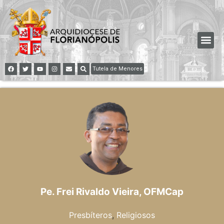
Tutela de Menores
Pe. Frei Rivaldo Vieira, OFMCap
Presbíteros
,
Religiosos