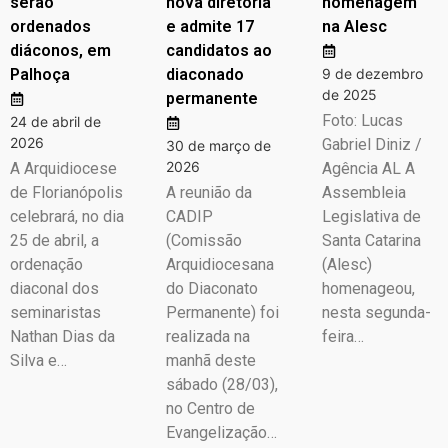
serão
nova diretoria
homenagem
ordenados
e admite 17
na Alesc
diáconos, em
candidatos ao
Palhoça
diaconado
9 de dezembro
de 2025
permanente
Foto: Lucas
24 de abril de
2026
Gabriel Diniz /
30 de março de
2026
A Arquidiocese
Agência AL A
de Florianópolis
A reunião da
Assembleia
celebrará, no dia
CADIP
Legislativa de
25 de abril, a
(Comissão
Santa Catarina
ordenação
Arquidiocesana
(Alesc)
diaconal dos
do Diaconato
homenageou,
seminaristas
Permanente) foi
nesta segunda-
Nathan Dias da
realizada na
feira…
Silva e…
manhã deste
sábado (28/03),
no Centro de
Evangelização…