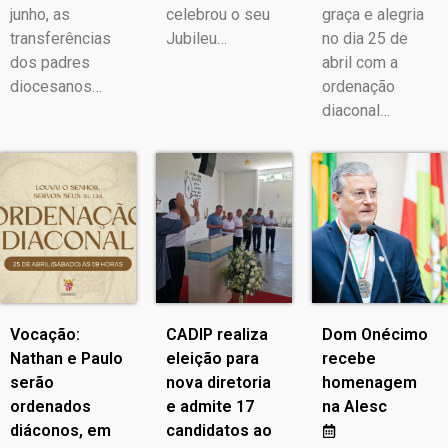
junho, as
celebrou o seu
graça e alegria
transferências
Jubileu…
no dia 25 de
dos padres
abril com a
diocesanos…
ordenação
diaconal…
Vocação:
CADIP realiza
Dom Onécimo
Nathan e Paulo
eleição para
recebe
serão
nova diretoria
homenagem
ordenados
e admite 17
na Alesc
diáconos, em
candidatos ao