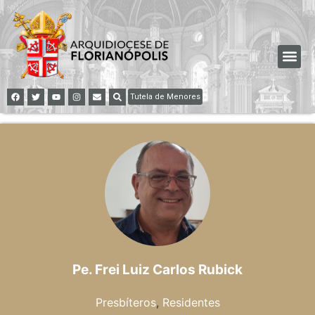
Tutela de Menores
Pe. Frei Luiz Carlos Rubick
Presbíteros
,
Residentes