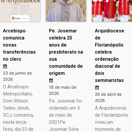
Arcebispo
Pe. Josemar
Arquidiocese
comunica
celebra 25
de
novas
anos de
Florianópolis
transferências
presbiterato na
celebra
no clero
sua
ordenação
comunidade de
diaconal de
23 de junho de
origem
dois
2026
seminaristas
O Arcebispo
18 de maio de
2026
Metropolitano,
29 de abril de
2026
Dom Wilson
Pe. Josemar foi
Tadeu Jönck,
ordenado em 5
A Arquidiocese
SCJ, comunica,
de maio de
de Florianópolis
nesta terça-
2001Pe.
viveu um
feira, dia 23 de
Josemar Silva
momento de