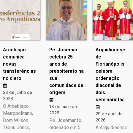
Arcebispo
Pe. Josemar
Arquidiocese
comunica
celebra 25
de
novas
anos de
Florianópolis
transferências
presbiterato na
celebra
no clero
sua
ordenação
comunidade de
diaconal de
23 de junho de
origem
dois
2026
seminaristas
O Arcebispo
18 de maio de
2026
Metropolitano,
29 de abril de
2026
Dom Wilson
Pe. Josemar foi
Tadeu Jönck,
ordenado em 5
A Arquidiocese