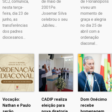
SCJ, comunica,
de maio de
de Florianópolis
nesta terça-
2001Pe.
viveu um
feira, dia 23 de
Josemar Silva
momento de
junho, as
celebrou o seu
graça e alegria
transferências
Jubileu…
no dia 25 de
dos padres
abril com a
diocesanos…
ordenação
diaconal…
Vocação:
CADIP realiza
Dom Onécimo
Nathan e Paulo
eleição para
recebe
serão
nova diretoria
homenagem