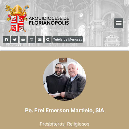
Tutela de Menores
Pe. Frei Emerson Martielo, SIA
Presbíteros
,
Religiosos