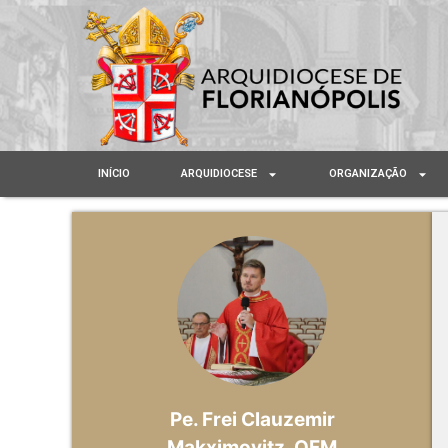
INÍCIO
ARQUIDIOCESE
ORGANIZAÇÃO
Pe. Frei Clauzemir
Makximovitz, OFM