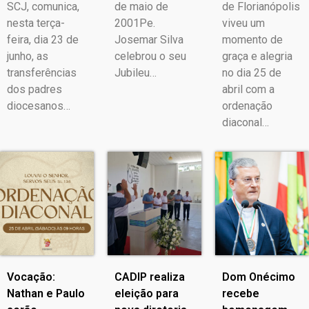
SCJ, comunica,
de maio de
de Florianópolis
nesta terça-
2001Pe.
viveu um
feira, dia 23 de
Josemar Silva
momento de
junho, as
celebrou o seu
graça e alegria
transferências
Jubileu…
no dia 25 de
dos padres
abril com a
diocesanos…
ordenação
diaconal…
Vocação:
CADIP realiza
Dom Onécimo
Nathan e Paulo
eleição para
recebe