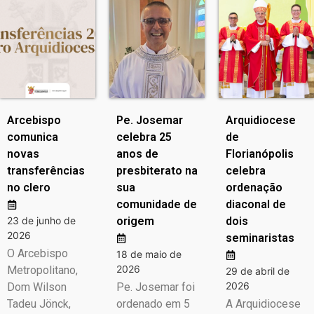
Arcebispo
Pe. Josemar
Arquidiocese
comunica
celebra 25
de
novas
anos de
Florianópolis
transferências
presbiterato na
celebra
no clero
sua
ordenação
comunidade de
diaconal de
23 de junho de
origem
dois
2026
seminaristas
O Arcebispo
18 de maio de
2026
Metropolitano,
29 de abril de
2026
Dom Wilson
Pe. Josemar foi
Tadeu Jönck,
ordenado em 5
A Arquidiocese