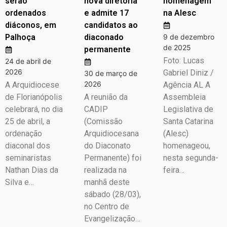
serão
nova diretoria
homenagem
ordenados
e admite 17
na Alesc
diáconos, em
candidatos ao
Palhoça
diaconado
9 de dezembro
de 2025
permanente
Foto: Lucas
24 de abril de
2026
Gabriel Diniz /
30 de março de
2026
A Arquidiocese
Agência AL A
de Florianópolis
A reunião da
Assembleia
celebrará, no dia
CADIP
Legislativa de
25 de abril, a
(Comissão
Santa Catarina
ordenação
Arquidiocesana
(Alesc)
diaconal dos
do Diaconato
homenageou,
seminaristas
Permanente) foi
nesta segunda-
Nathan Dias da
realizada na
feira…
Silva e…
manhã deste
sábado (28/03),
no Centro de
Evangelização…