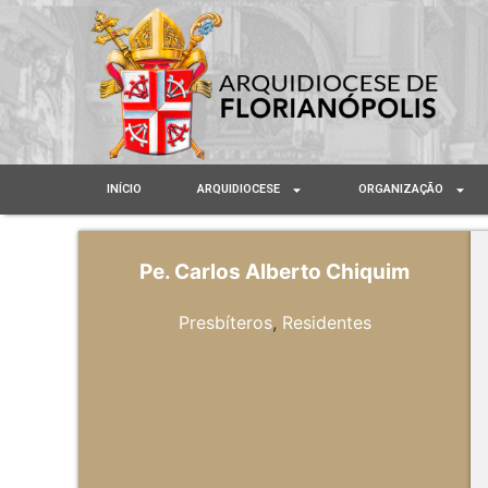
INÍCIO
ARQUIDIOCESE
ORGANIZAÇÃO
Pe. Carlos Alberto Chiquim
Presbíteros
,
Residentes