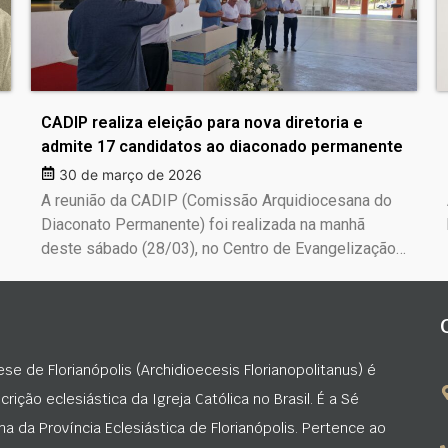
CADIP realiza eleição para nova diretoria e
admite 17 candidatos ao diaconado permanente
30 de março de 2026
A reunião da CADIP (Comissão Arquidiocesana do
Diaconato Permanente) foi realizada na manhã
deste sábado (28/03), no Centro de Evangelização…
ese de Florianópolis (Archidioecesis Florianopolitanus) é
rição eclesiástica da Igreja Católica no Brasil. É a Sé
na da Província Eclesiástica de Florianópolis. Pertence ao