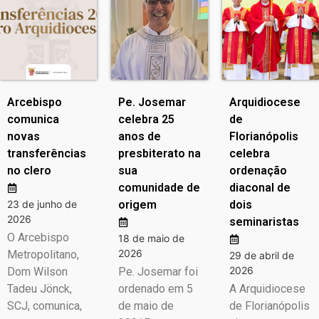
Arcebispo
Pe. Josemar
Arquidiocese
comunica
celebra 25
de
novas
anos de
Florianópolis
transferências
presbiterato na
celebra
no clero
sua
ordenação
comunidade de
diaconal de
23 de junho de
origem
dois
2026
seminaristas
O Arcebispo
18 de maio de
2026
Metropolitano,
29 de abril de
2026
Dom Wilson
Pe. Josemar foi
Tadeu Jönck,
ordenado em 5
A Arquidiocese
SCJ, comunica,
de maio de
de Florianópolis