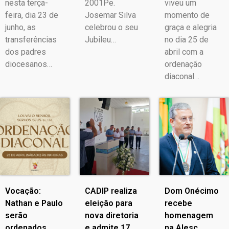
nesta terça-
2001Pe.
viveu um
feira, dia 23 de
Josemar Silva
momento de
junho, as
celebrou o seu
graça e alegria
transferências
Jubileu…
no dia 25 de
dos padres
abril com a
diocesanos…
ordenação
diaconal…
Vocação:
CADIP realiza
Dom Onécimo
Nathan e Paulo
eleição para
recebe
serão
nova diretoria
homenagem
ordenados
e admite 17
na Alesc