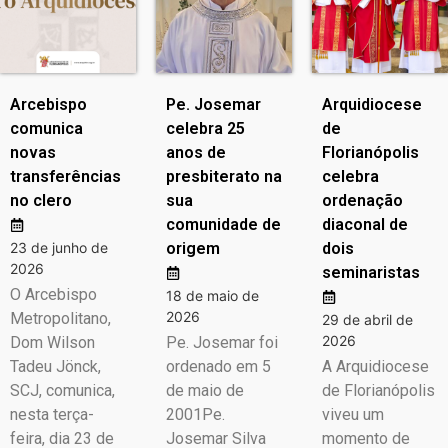
Arcebispo
Pe. Josemar
Arquidiocese
comunica
celebra 25
de
novas
anos de
Florianópolis
transferências
presbiterato na
celebra
no clero
sua
ordenação
comunidade de
diaconal de
23 de junho de
origem
dois
2026
seminaristas
O Arcebispo
18 de maio de
2026
Metropolitano,
29 de abril de
2026
Dom Wilson
Pe. Josemar foi
Tadeu Jönck,
ordenado em 5
A Arquidiocese
SCJ, comunica,
de maio de
de Florianópolis
nesta terça-
2001Pe.
viveu um
feira, dia 23 de
Josemar Silva
momento de