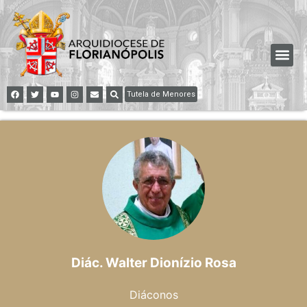
Tutela de Menores
Diác. Walter Dionízio Rosa
Diáconos