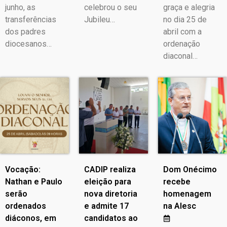
junho, as
celebrou o seu
graça e alegria
transferências
Jubileu…
no dia 25 de
dos padres
abril com a
diocesanos…
ordenação
diaconal…
Vocação:
CADIP realiza
Dom Onécimo
Nathan e Paulo
eleição para
recebe
serão
nova diretoria
homenagem
ordenados
e admite 17
na Alesc
diáconos, em
candidatos ao