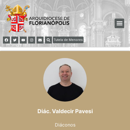
Tutela de Menores
Diác. Valdecir Pavesi
Diáconos