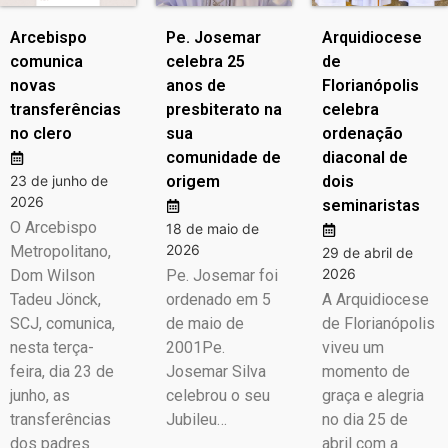
Arcebispo
Pe. Josemar
Arquidiocese
comunica
celebra 25
de
novas
anos de
Florianópolis
transferências
presbiterato na
celebra
no clero
sua
ordenação
comunidade de
diaconal de
23 de junho de
origem
dois
2026
seminaristas
O Arcebispo
18 de maio de
2026
Metropolitano,
29 de abril de
2026
Dom Wilson
Pe. Josemar foi
Tadeu Jönck,
ordenado em 5
A Arquidiocese
SCJ, comunica,
de maio de
de Florianópolis
nesta terça-
2001Pe.
viveu um
feira, dia 23 de
Josemar Silva
momento de
junho, as
celebrou o seu
graça e alegria
transferências
Jubileu…
no dia 25 de
dos padres
abril com a