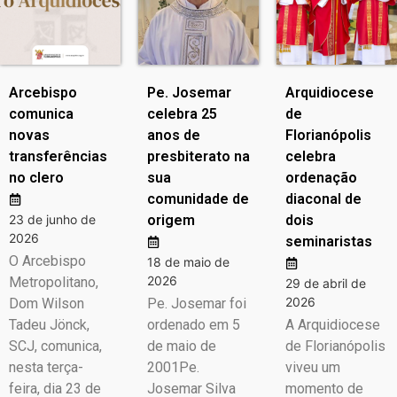
Arcebispo
Pe. Josemar
Arquidiocese
comunica
celebra 25
de
novas
anos de
Florianópolis
transferências
presbiterato na
celebra
no clero
sua
ordenação
comunidade de
diaconal de
23 de junho de
origem
dois
2026
seminaristas
O Arcebispo
18 de maio de
2026
Metropolitano,
29 de abril de
2026
Dom Wilson
Pe. Josemar foi
Tadeu Jönck,
ordenado em 5
A Arquidiocese
SCJ, comunica,
de maio de
de Florianópolis
nesta terça-
2001Pe.
viveu um
feira, dia 23 de
Josemar Silva
momento de