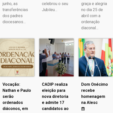
junho, as
celebrou o seu
graça e alegria
transferências
Jubileu…
no dia 25 de
dos padres
abril com a
diocesanos…
ordenação
diaconal…
Vocação:
CADIP realiza
Dom Onécimo
Nathan e Paulo
eleição para
recebe
serão
nova diretoria
homenagem
ordenados
e admite 17
na Alesc
diáconos, em
candidatos ao