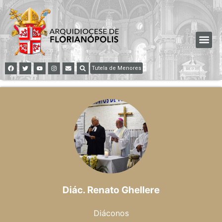
Tutela de Menores
Diác. Renato Ghellere
Diáconos