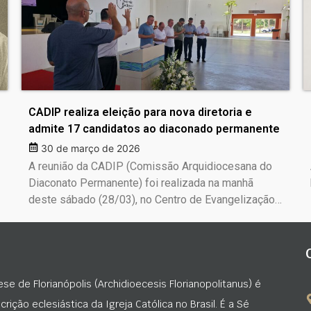
CADIP realiza eleição para nova diretoria e
admite 17 candidatos ao diaconado permanente
30 de março de 2026
A reunião da CADIP (Comissão Arquidiocesana do
Diaconato Permanente) foi realizada na manhã
deste sábado (28/03), no Centro de Evangelização…
ese de Florianópolis (Archidioecesis Florianopolitanus) é
rição eclesiástica da Igreja Católica no Brasil. É a Sé