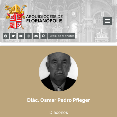
Tutela de Menores
Diác. Osmar Pedro Pfleger
Diáconos