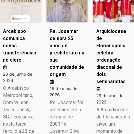
Arcebispo
Pe. Josemar
Arquidiocese
comunica
celebra 25
de
novas
anos de
Florianópolis
transferências
presbiterato na
celebra
no clero
sua
ordenação
comunidade de
diaconal de
23 de junho de
origem
dois
2026
seminaristas
O Arcebispo
18 de maio de
2026
Metropolitano,
29 de abril de
2026
Dom Wilson
Pe. Josemar foi
Tadeu Jönck,
ordenado em 5
A Arquidiocese
SCJ, comunica,
de maio de
de Florianópolis
nesta terça-
2001Pe.
viveu um
feira, dia 23 de
Josemar Silva
momento de