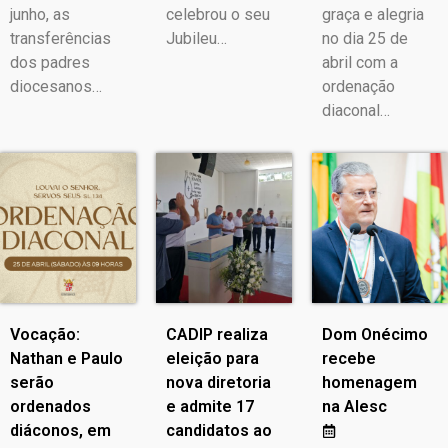
junho, as
celebrou o seu
graça e alegria
transferências
Jubileu…
no dia 25 de
dos padres
abril com a
diocesanos…
ordenação
diaconal…
Vocação:
CADIP realiza
Dom Onécimo
Nathan e Paulo
eleição para
recebe
serão
nova diretoria
homenagem
ordenados
e admite 17
na Alesc
diáconos, em
candidatos ao