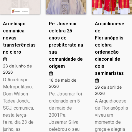
Arcebispo
Pe. Josemar
Arquidiocese
comunica
celebra 25
de
novas
anos de
Florianópolis
transferências
presbiterato na
celebra
no clero
sua
ordenação
comunidade de
diaconal de
23 de junho de
origem
dois
2026
seminaristas
O Arcebispo
18 de maio de
2026
Metropolitano,
29 de abril de
2026
Dom Wilson
Pe. Josemar foi
Tadeu Jönck,
ordenado em 5
A Arquidiocese
SCJ, comunica,
de maio de
de Florianópolis
nesta terça-
2001Pe.
viveu um
feira, dia 23 de
Josemar Silva
momento de
junho, as
celebrou o seu
graça e alegria