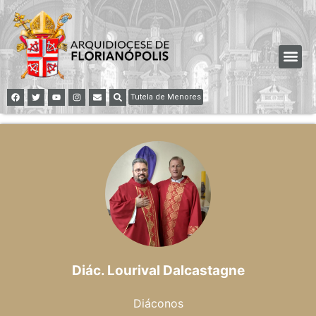
Tutela de Menores
Diác. Lourival Dalcastagne
Diáconos