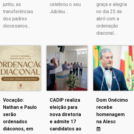
junho, as
celebrou o seu
graça e alegria
transferências
Jubileu…
no dia 25 de
dos padres
abril com a
diocesanos…
ordenação
diaconal…
Vocação:
CADIP realiza
Dom Onécimo
Nathan e Paulo
eleição para
recebe
serão
nova diretoria
homenagem
ordenados
e admite 17
na Alesc
diáconos, em
candidatos ao