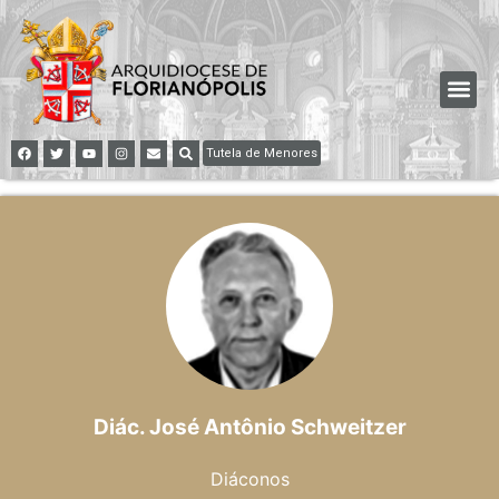
Tutela de Menores
Diác. José Antônio Schweitzer
Diáconos