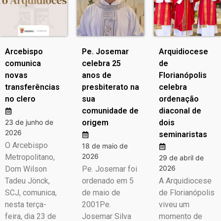
Arcebispo
Pe. Josemar
Arquidiocese
comunica
celebra 25
de
novas
anos de
Florianópolis
transferências
presbiterato na
celebra
no clero
sua
ordenação
comunidade de
diaconal de
23 de junho de
origem
dois
2026
seminaristas
O Arcebispo
18 de maio de
2026
Metropolitano,
29 de abril de
2026
Dom Wilson
Pe. Josemar foi
Tadeu Jönck,
ordenado em 5
A Arquidiocese
SCJ, comunica,
de maio de
de Florianópolis
nesta terça-
2001Pe.
viveu um
feira, dia 23 de
Josemar Silva
momento de