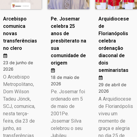
Arcebispo
Pe. Josemar
Arquidiocese
comunica
celebra 25
de
novas
anos de
Florianópolis
transferências
presbiterato na
celebra
no clero
sua
ordenação
comunidade de
diaconal de
23 de junho de
origem
dois
2026
seminaristas
O Arcebispo
18 de maio de
2026
Metropolitano,
29 de abril de
2026
Dom Wilson
Pe. Josemar foi
Tadeu Jönck,
ordenado em 5
A Arquidiocese
SCJ, comunica,
de maio de
de Florianópolis
nesta terça-
2001Pe.
viveu um
feira, dia 23 de
Josemar Silva
momento de
junho, as
celebrou o seu
graça e alegria
transferências
Jubileu…
no dia 25 de