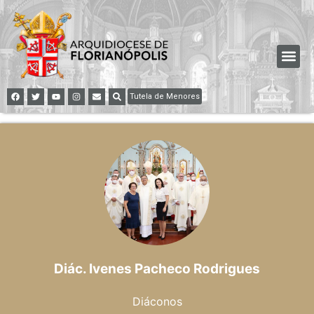
Tutela de Menores
Diác. Ivenes Pacheco Rodrigues
Diáconos