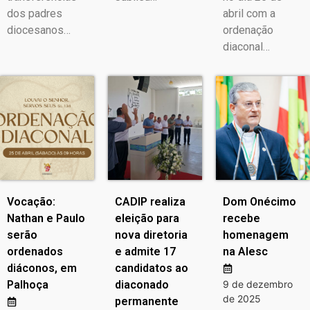
dos padres
abril com a
diocesanos…
ordenação
diaconal…
Vocação:
CADIP realiza
Dom Onécimo
Nathan e Paulo
eleição para
recebe
serão
nova diretoria
homenagem
ordenados
e admite 17
na Alesc
diáconos, em
candidatos ao
Palhoça
diaconado
9 de dezembro
de 2025
permanente