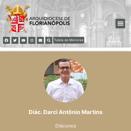
Tutela de Menores
Diác. Darci Antônio Martins
Diáconos