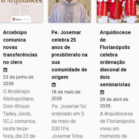
Arcebispo
Pe. Josemar
Arquidiocese
comunica
celebra 25
de
novas
anos de
Florianópolis
transferências
presbiterato na
celebra
no clero
sua
ordenação
comunidade de
diaconal de
23 de junho de
origem
dois
2026
seminaristas
O Arcebispo
18 de maio de
2026
Metropolitano,
29 de abril de
2026
Dom Wilson
Pe. Josemar foi
Tadeu Jönck,
ordenado em 5
A Arquidiocese
SCJ, comunica,
de maio de
de Florianópolis
nesta terça-
2001Pe.
viveu um
feira, dia 23 de
Josemar Silva
momento de