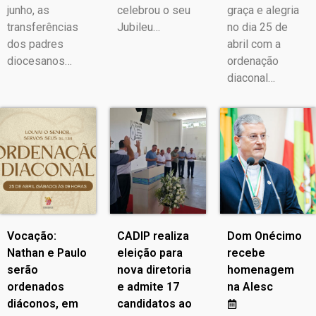
junho, as
celebrou o seu
graça e alegria
transferências
Jubileu…
no dia 25 de
dos padres
abril com a
diocesanos…
ordenação
diaconal…
Vocação:
CADIP realiza
Dom Onécimo
Nathan e Paulo
eleição para
recebe
serão
nova diretoria
homenagem
ordenados
e admite 17
na Alesc
diáconos, em
candidatos ao