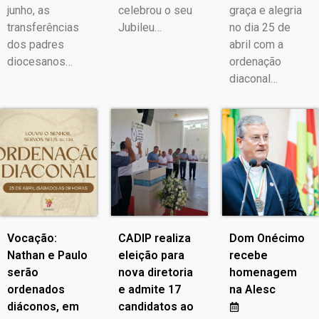
junho, as
celebrou o seu
graça e alegria
transferências
Jubileu…
no dia 25 de
dos padres
abril com a
diocesanos…
ordenação
diaconal…
Vocação:
CADIP realiza
Dom Onécimo
Nathan e Paulo
eleição para
recebe
serão
nova diretoria
homenagem
ordenados
e admite 17
na Alesc
diáconos, em
candidatos ao