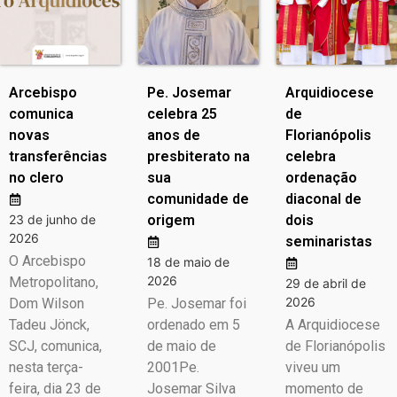
Arcebispo
Pe. Josemar
Arquidiocese
comunica
celebra 25
de
novas
anos de
Florianópolis
transferências
presbiterato na
celebra
no clero
sua
ordenação
comunidade de
diaconal de
23 de junho de
origem
dois
2026
seminaristas
O Arcebispo
18 de maio de
2026
Metropolitano,
29 de abril de
2026
Dom Wilson
Pe. Josemar foi
Tadeu Jönck,
ordenado em 5
A Arquidiocese
SCJ, comunica,
de maio de
de Florianópolis
nesta terça-
2001Pe.
viveu um
feira, dia 23 de
Josemar Silva
momento de