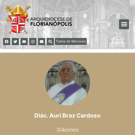
Tutela de Menores
Diác. Auri Braz Cardoso
Diáconos