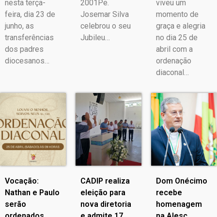
nesta terça-
2001Pe.
viveu um
feira, dia 23 de
Josemar Silva
momento de
junho, as
celebrou o seu
graça e alegria
transferências
Jubileu…
no dia 25 de
dos padres
abril com a
diocesanos…
ordenação
diaconal…
Vocação:
CADIP realiza
Dom Onécimo
Nathan e Paulo
eleição para
recebe
serão
nova diretoria
homenagem
ordenados
e admite 17
na Alesc