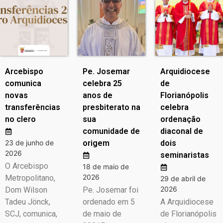
Arcebispo
Pe. Josemar
Arquidiocese
comunica
celebra 25
de
novas
anos de
Florianópolis
transferências
presbiterato na
celebra
no clero
sua
ordenação
comunidade de
diaconal de
23 de junho de
origem
dois
2026
seminaristas
O Arcebispo
18 de maio de
2026
Metropolitano,
29 de abril de
2026
Dom Wilson
Pe. Josemar foi
Tadeu Jönck,
ordenado em 5
A Arquidiocese
SCJ, comunica,
de maio de
de Florianópolis