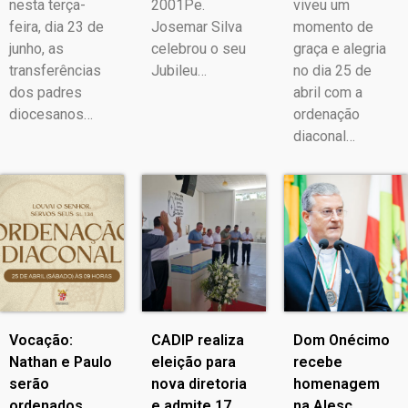
nesta terça-
2001Pe.
viveu um
feira, dia 23 de
Josemar Silva
momento de
junho, as
celebrou o seu
graça e alegria
transferências
Jubileu…
no dia 25 de
dos padres
abril com a
diocesanos…
ordenação
diaconal…
Vocação:
CADIP realiza
Dom Onécimo
Nathan e Paulo
eleição para
recebe
serão
nova diretoria
homenagem
ordenados
e admite 17
na Alesc