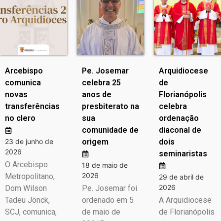
Arcebispo
Pe. Josemar
Arquidiocese
comunica
celebra 25
de
novas
anos de
Florianópolis
transferências
presbiterato na
celebra
no clero
sua
ordenação
comunidade de
diaconal de
23 de junho de
origem
dois
2026
seminaristas
O Arcebispo
18 de maio de
2026
Metropolitano,
29 de abril de
2026
Dom Wilson
Pe. Josemar foi
Tadeu Jönck,
ordenado em 5
A Arquidiocese
SCJ, comunica,
de maio de
de Florianópolis